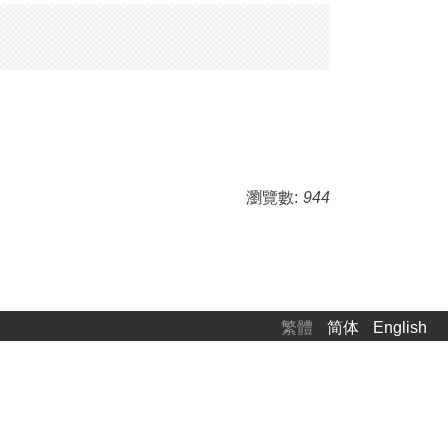
瀏覽數:
944
繁體
简体
English