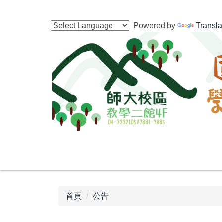
跳
到
Powered by
Transla
主
要
內
容
區
首頁
公告